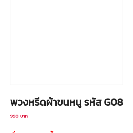
พวงหรีดผ้าขนหนู รหัส G08
990
บาท