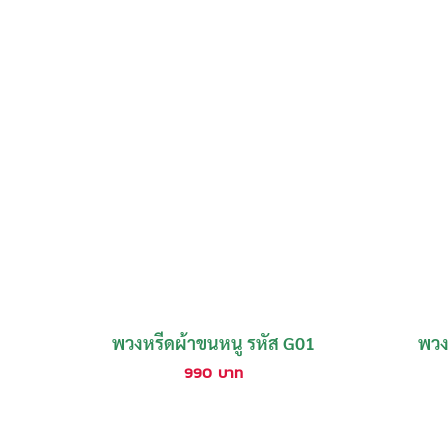
พวงหรีดผ้าขนหนู รหัส G01
พวง
990
บาท