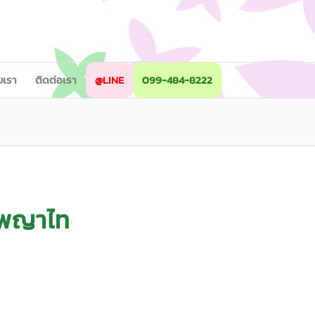
ับเรา
ติดต่อเรา
@LINE
099-484-8222
นพญาไท