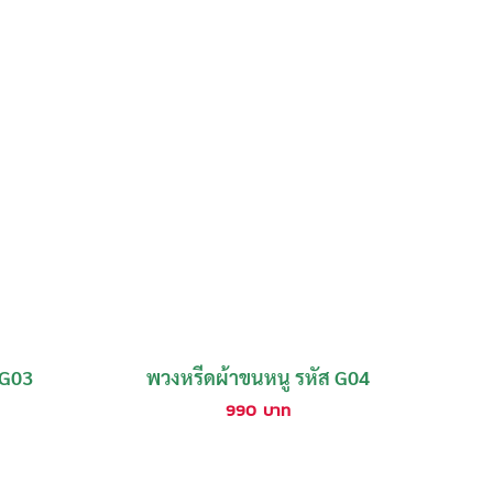
 G03
พวงหรีดผ้าขนหนู รหัส G04
990
บาท