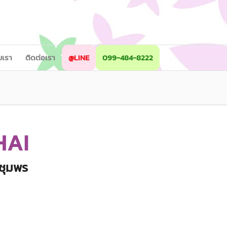
ับเรา
ติดต่อเรา
@LINE
099-484-8222
HAI
ดชุมพร