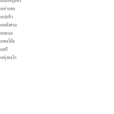
ภอเมืองชุมพร
ภอท่าแซะ
ภอปะทิว
ภอหลังสวน
ภอละแม
ภอพะโต๊ะ
ภอสวี
ภอทุ่งตะโก