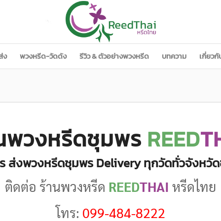
ส่ง
พวงหรีด-วัดดัง
รีวิว & ตัวอย่างพวงหรีด
บทความ
เกี่ยวก
านพวงหรีดชุมพร
REED
T
ร ส่งพวงหรีดชุมพร Delivery ทุกวัดทั่วจังหวั
ติดต่อ ร้านพวงหรีด
REED
THAI
หรีดไทย
โทร:
099-484-8222