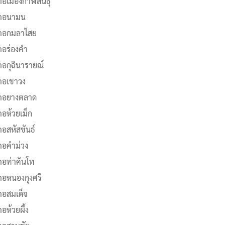
อเมืองกาฬสินธุ์
ภอนามน
ภอกมลาไสย
ภอร่องคำ
ภอกุฉินารายณ์
ภอเขาวง
ภอยางตลาด
อห้วยเม็ก
อสหัสขันธ์
ภอคำม่วง
ภอท่าคันโท
ภอหนองกุงศรี
ภอสมเด็จ
อห้วยผึ้ง