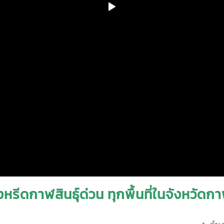
หรีดกาฬสินธุ์ด่วน ทุกพื้นที่ในจังหวัดกาฬส