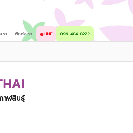
ับเรา
ติดต่อเรา
@LINE
099-484-8222
THAI
กาฬสินธุ์