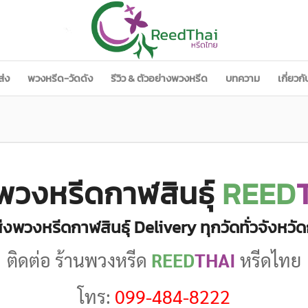
ส่ง
พวงหรีด-วัดดัง
รีวิว & ตัวอย่างพวงหรีด
บทความ
เกี่ยวก
พวงหรีดกาฬสินธุ์
REED
่งพวงหรีดกาฬสินธุ์ Delivery ทุกวัดทั่วจังหวัด
ติดต่อ ร้านพวงหรีด
REED
THAI
หรีดไทย
โทร:
099-484-8222