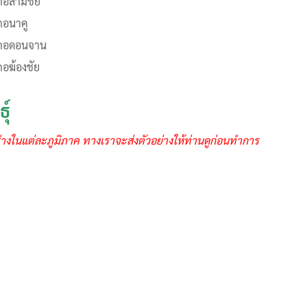
ภอสามชัย
ภอนาคู
ภอดอนจาน
ภอฆ้องชัย
ุ์
างในแต่ละภูมิภาค ทางเราจะส่งตัวอย่างให้ท่านดูก่อนทำการ