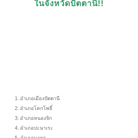
ในจังหวัดปัตตานี!!
อำเภอเมืองปัตตานี
อำเภอโคกโพธิ์
อำเภอหนองจิก
อำเภอปะนาเระ
อำเภอมายอ