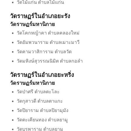
วัดไม้แก่น ตำบลไม้แก่น
วัดราษฏร์ในอำเภอยะรัง
วัดราษฏร์มหานิกาย
วัดโคกหญ้าคา ตำบลคลองใหม่
วัดอัมพวนาราม ตำบลเมาะมาวี
วัดคามวาสิการาม ตำบลวัด
วัดมหิงษ์สุวรรณนิมิต ตำบลกอลำ
วัดราษฏร์ในอำเภอยะหริ่ง
วัดราษฏร์มหานิกาย
วัดป่าศรี ตำบลตะโละ
วัดกุสาวดี ตำบลตาแกะ
วัดปิยาราม ตำบลปิยามุมัง
วัดตะเคียนทอง ตำบลยามู
วัดบูรพาราม ตำบลยามู