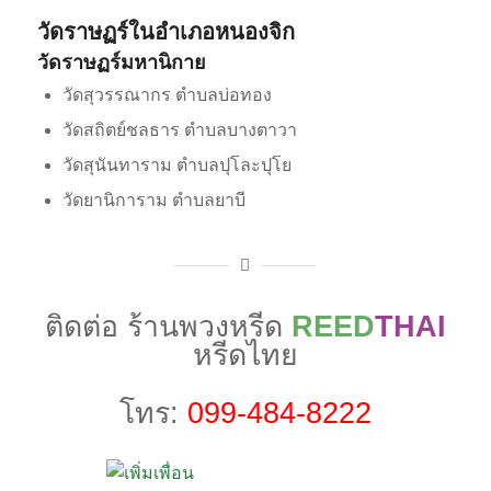
วัดราษฏร์ในอำเภอหนองจิก
วัดราษฏร์มหานิกาย
วัดสุวรรณากร ตำบลบ่อทอง
วัดสถิตย์ชลธาร ตำบลบางตาวา
วัดสุนันทาราม ตำบลปุโละปุโย
วัดยานิการาม ตำบลยาบี
ติดต่อ ร้านพวงหรีด
REED
THAI
หรีดไทย
โทร:
099-484-8222