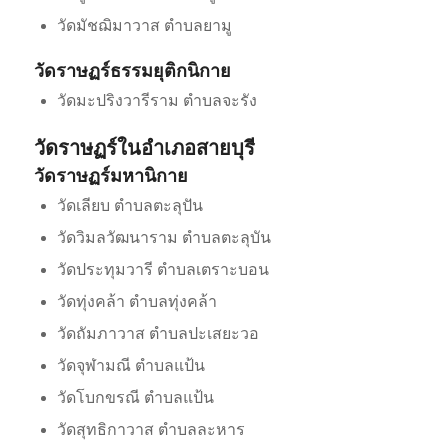
วัดมัชฌิมาวาส ตำบลยามู
วัดราษฏร์ธรรมยุติกนิกาย
วัดมะปริงวารีราม ตำบลจะรัง
วัดราษฏร์ในอำเภอสายบุรี
วัดราษฏร์มหานิกาย
วัดเลียบ ตำบลตะลุปัน
วัดวิมลวัฒนาราม ตำบลตะลุบัน
วัดประทุมวารี ตำบลเตราะบอน
วัดทุ่งคล้า ตำบลทุ่งคล้า
วัดถัมภาวาส ตำบลปะเสยะวอ
วัดจุฬามณี ตำบลแป้น
วัดโบกขรณี ตำบลแป้น
วัดสุทธิกาวาส ตำบลละหาร