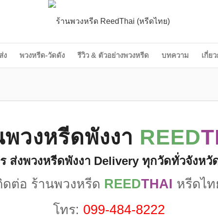
ส่ง
พวงหรีด-วัดดัง
รีวิว & ตัวอย่างพวงหรีด
บทความ
เกี่ย
นพวงหรีดพังงา
REED
T
ร ส่งพวงหรีดพังงา Delivery ทุกวัดทั่วจังหวั
ติดต่อ ร้านพวงหรีด
REED
THAI
หรีดไท
โทร:
099-484-8222