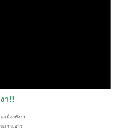
งงา!!
ภอเมืองพังงา
ภอเกาะยาว