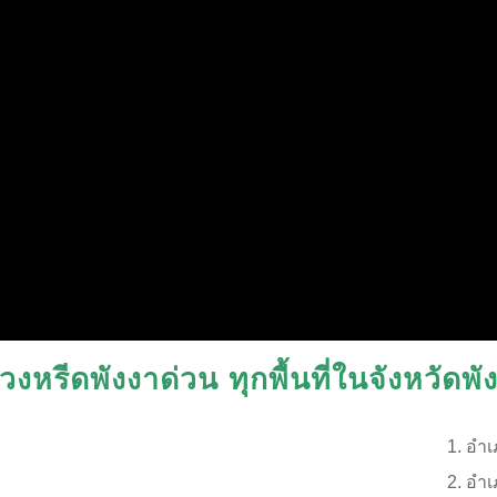
วงหรีดพังงาด่วน ทุกพื้นที่ในจังหวัดพั
อำเ
อำเ