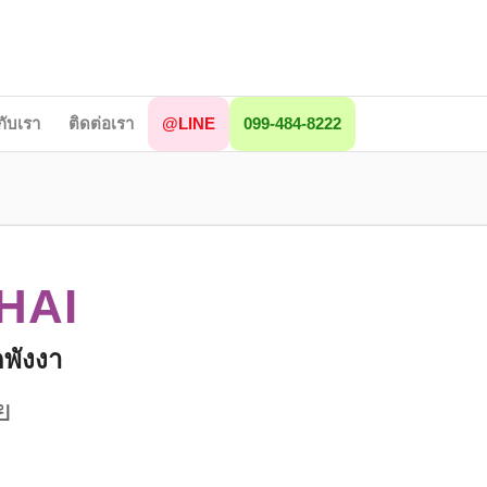
วกับเรา
ติดต่อเรา
@LINE
099-484-8222
HAI
ดพังงา
ย