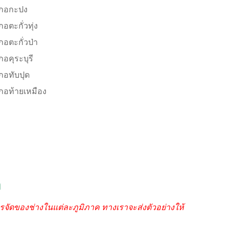
ภอกะปง
อตะกั่วทุ่ง
ภอตะกั่วป่า
ภอคุระบุรี
ภอทับปุด
ภอท้ายเหมือง
า
รจัดของช่างในแต่ละภูมิภาค ทางเราจะส่งตัวอย่างให้