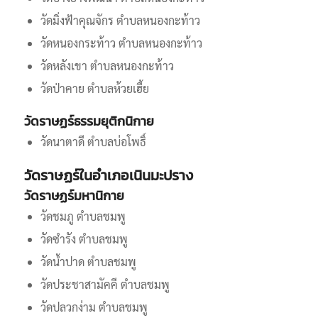
วัดมิ่งฟ้าคุณจักร ตำบลหนองกะท้าว
วัดหนองกระท้าว ตำบลหนองกะท้าว
วัดหลังเขา ตำบลหนองกะท้าว
วัดป่าคาย ตำบลห้วยเฮี้ย
วัดราษฏร์ธรรมยุติกนิกาย
วัดนาตาดี ตำบลบ่อโพธิ์
วัดราษฏร์ในอำเภอเนินมะปราง
วัดราษฏร์มหานิกาย
วัดชมภู ตำบลชมพู
วัดซำรัง ตำบลชมพู
วัดน้ำปาด ตำบลชมพู
วัดประชาสามัคคี ตำบลชมพู
วัดปลวกง่าม ตำบลชมพู