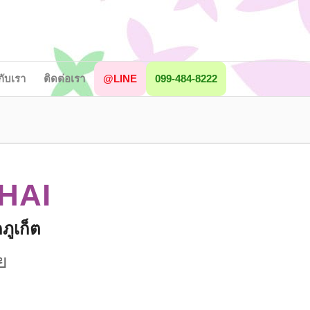
วกับเรา
ติดต่อเรา
@LINE
099-484-8222
HAI
ภูเก็ต
ย