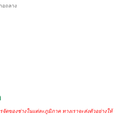
ภอถลาง
ต
รจัดของช่างในแต่ละภูมิภาค ทางเราจะส่งตัวอย่างให้