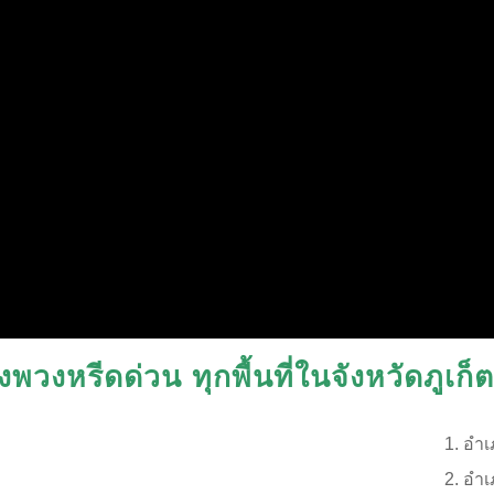
่งพวงหรีดด่วน ทุกพื้นที่ในจังหวัดภูเก็ต
อำเ
อำเ