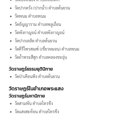
วัดปากตรัง (ปากน้ำ) ตำบลต้นยวน
วัดพนม ตำบลพนม
วัดธัญญาราม ตำบลพลูเถื่อน
วัดพังกาญจน์ ตำบลพังกาญจน์
วัดปากเตลิด ตำบลต้นยวน
วัดคีรีไพรสณฑ์ (เชี่ยวหมอน) ตำบลพนม
วัดถ้ำพระสีสุก ตำบลคลองชะอุ่น
วัดราษฎร์ธรรมยุตินิกาย
วัดป่าเคียนพิง ตำบลต้นยวน
วัดราษฏร์ในอำเภอพระแสง
วัดราษฏร์มหานิกาย
วัดสามพัน ตำบลไทรขึง
วัดแสงสะท้อน ตำบลไทรขึง