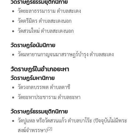
วัดราษฏร์ธรรมยุติกนิกาย
วัดยะลาธรรมาราม ตำบลสะเตง
วัดตรีมิตร ตำบลสะเตงนอก
วัดสวนใหม่ ตำบลสะเตงนอก
วัดราษฏร์อนัมนิกาย
วัดมหายานกาญจนมาสราษฎร์บำรุง ตำบลสะเตง
วัดราษฏร์ในอำเภอยะหา
วัดราษฏร์มหานิกาย
วัดวงกตบรรพต ตำบลตาชี
วัดยะหาประชาราม ตำบลยะหา
วัดราษฏร์ธรรมยุติกนิกาย
วัดปูแหล หรือวัดสวนแก้ว ตำบลบาโร๊ะ (ปัจจุบันไม่มีพระ
[2]
สงฆ์จำพรรษา)