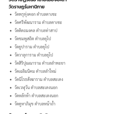
วัดราษฏร์มหานิกาย
วัดพรุทุ่งคอก ตำบลตาเซะ
วัดศรีพัฒนาราม ตำบลตาเซะ
วัดดิตถมงคล ตำบลท่าสาป
วัดชมพูสถิต ตำบลยุโป
วัดยูปาราม ตำบลยุโป
วัดวาลุการาม ตำบลยุโป
วัดสิริปุณณาราม ตำบลลำพะยา
วัดเฉลิมนิคม ตำบลลำใหม่
วัดนิโรธสังฆาราม ตำบลสะเตง
วัดเวฬุวัน ตำบลสะเตงนอก
วัดหลักห้า ตำบลสะเตงนอก
วัดคูหาภิมุข ตำบลหน้าถ้ำ