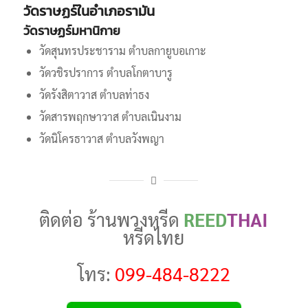
วัดราษฏร์ในอำเภอรามัน
วัดราษฏร์มหานิกาย
วัดสุนทรประชาราม ตำบลกายูบอเกาะ
วัดวชิรปราการ ตำบลโกตาบารู
วัดรังสิตาวาส ตำบลท่าธง
วัดสารพฤกษาวาส ตำบลเนินงาม
วัดนิโครธาวาส ตำบลวังพญา
ติดต่อ ร้านพวงหรีด
REED
THAI
หรีดไทย
โทร:
099-484-8222