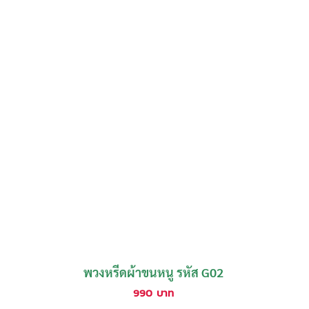
พวงหรีดผ้าขนหนู รหัส G02
990
บาท