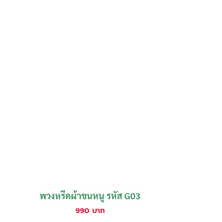
พวงหรีดผ้าขนหนู รหัส G03
990
บาท