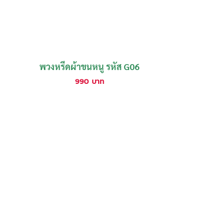
พวงหรีดผ้าขนหนู รหัส G06
990
บาท