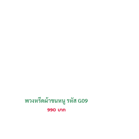
พวงหรีดผ้าขนหนู รหัส G09
990
บาท