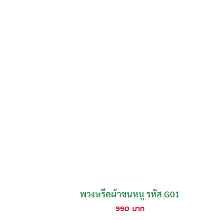
พวงหรีดผ้าขนหนู รหัส G01
990
บาท