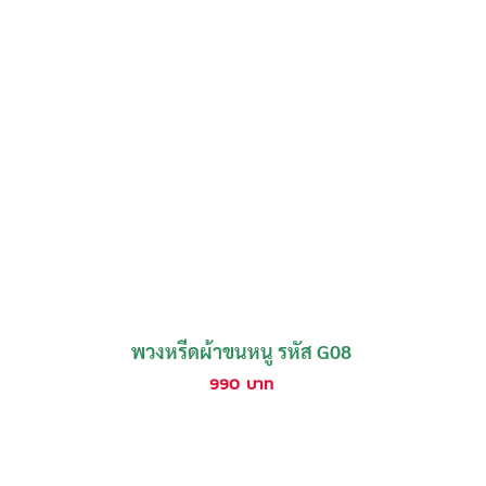
พวงหรีดผ้าขนหนู รหัส G08
990
บาท