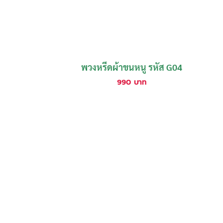
พวงหรีดผ้าขนหนู รหัส G04
990
บาท