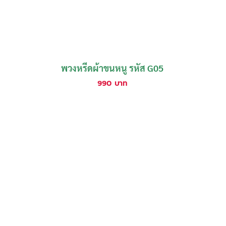
พวงหรีดผ้าขนหนู รหัส G05
990
บาท