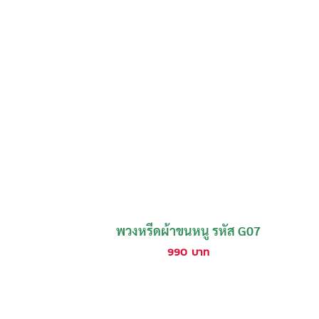
พวงหรีดผ้าขนหนู รหัส G07
990
บาท