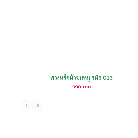
พวงหรีดผ้าขนหนู รหัส G13
990
บาท
1
2