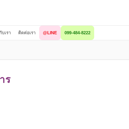
วกับเรา
ติดต่อเรา
@LINE
099-484-8222
หาร