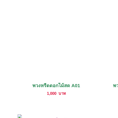
พวงหรีดดอกไม้สด A01
พว
1,000
บาท