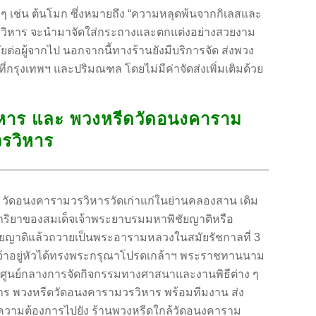
ี ๆ เช่น ต้นโมก ซึ่งหมายถึง “ความหลุดพ้นจากกิเลสและ
วรวิหาร จะนำมาจัดใส่กระถางและตกแต่งอย่างสวยงาม
ลัยต่อผู้จากไป นอกจากนี้ทางร้านยังมีบริการจัด ส่งพวง
ี่กรุงเทพฯ และปริมณฑล โดยไม่มีค่าจัดส่งเพิ่มเติมด้วย
ิหาร และ พวงหรีดวัดอนงคาราม
วรวิหาร
วัดอนงคารามวรวิหารวัดเก่าแก่ในย่านคลองสาน เดิม
อย ภริยาของสมเด็จเจ้าพระยาบรมมหาพิชัยญาติหรือ
พิชัยญาติแล้วถวายเป็นพระอารามหลวงในสมัยรัชกาลที่ 3
จ้าอยู่หัวได้ทรงพระกรุณาโปรดเกล้าฯ พระราชทานนาม
ป็นศูนย์กลางการจัดกิจกรรมทางศาสนาและงานพิธีต่าง ๆ
การ พวงหรีดวัดอนงคารามวรวิหาร พร้อมทีมงาน ส่ง
ความต้องการไปยัง ร้านพวงหรีดใกล้วัดอนงคาราม