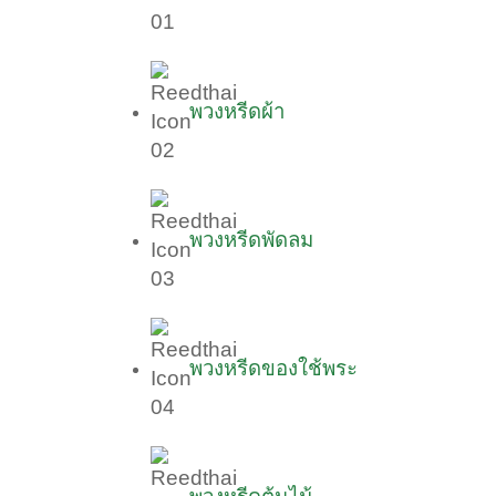
พวงหรีดผ้า
พวงหรีดพัดลม
พวงหรีดของใช้พระ