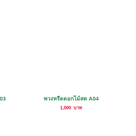
A03
พวงหรีดดอกไม้สด A04
1,000
บาท