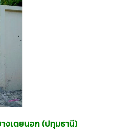
บางเตยนอก (ปทุมธานี)