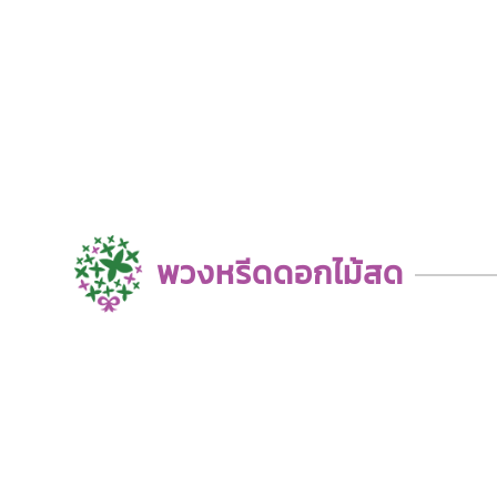
พวงหรีดดอกไม้สด