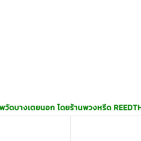
พวัดบางเตยนอก โดยร้านพวงหรีด REEDT