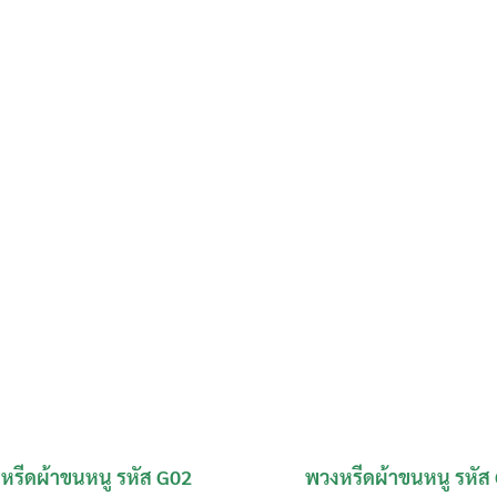
หรีดผ้าขนหนู รหัส G02
พวงหรีดผ้าขนหนู รหัส