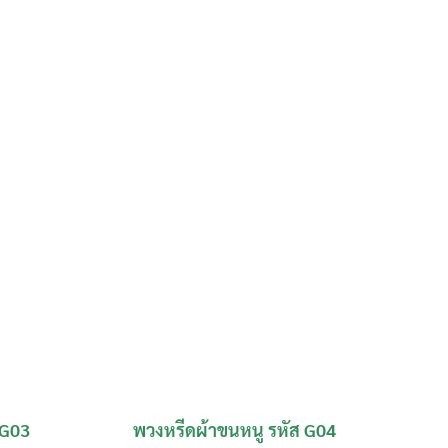
 G03
พวงหรีดผ้าขนหนู รหัส G04