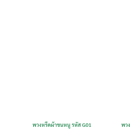
พวงหรีดผ้าขนหนู รหัส G01
พวง