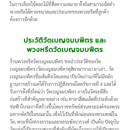
ในการเลือกใช้ดอกไม้ที่สื่อความหมาย ทั้งยังสามารถจัดทำ
พวงหรีดได้ตามขนาดและประเภทของพวงหรีดที่ลูกค้า
ต้องการอีกด้วย
ประวัติวัดเบญจมบพิตร และ
พวงหรีดวัดเบญจมบพิตร
ร้านพวงหรีดวัดเบญจมบพิตร ขอนำประวัติของวัด
เบญจมบพิตร (วัดเบญจมบพิตรดุสิตวนาราม) มาเล่า…วัด
เบญจมบพิตรชื่อเดิมคือวัดแหลม เป็นวัดเก่าแก่ที่ไม่มีหลัก
ฐานการสร้างแต่ได้รับการปฏิสังขรณ์โดยรัชกาลที่ 4 และได้
รับการตั้งชื่อใหม่ว่า วัดเบญจมบพิตร ภายในวัดจะมีสิ่ง
ก่อสร้างที่สำคัญหลายอย่าง เช่น ศาลาสี่สมเด็ดที่ประดับด้วย
ช่อฟ้าใบระกาที่สร้างขึ้นโดยราชทรัพย์ส่วนพระองค์ของพระ
มหากษัตริย์ในขณะนั้น เพื่อไว้เป็นที่พักผ่อนของพระสงฆ์ใน
วัด, พระที่นั่งทรงธรรมและหอระฆังบวรวงศ์ เป็นต้น ปัจจุบัน
วัดแห่งนี้เป็นธรรมสถานที่สำคัญที่ผู้คนในระแวกใช้เป็นสถาน