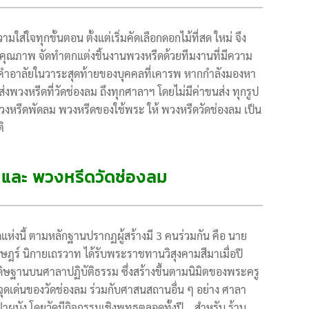
ส่ใจทุกขั้นตอน ตั้งแต่เริ่มคัดเลือกดอกไม้ที่สด ใหม่ จึง
ีคุณภาพ จัดทำตกแต่งชิ้นงานพวงหรีดด้วยทีมงานที่มีความ
คำอาลัยในวาระสุดท้ายของบุคคลที่เคารพ หากกำลังมองหา
งพวงหรีดที่วัดช่องลม ถึงทุกศาลาฯ โดยไม่มีค่าขนส่ง ทุกรูป
งหรีดพัดลม พวงหรีดของใช้พระ ให้ พวงหรีดวัดช่องลม เป็น
ิ
ม และ พวงหรีดวัดช่องลม
ห่งนี้ ตามหลักฐานปรากฏผู้สร้างมี 3 คนร่วมกัน คือ นาย
ราษฎร์ นิกายเถรวาท ได้รับพระราชทานวิสุงคามสีมาเมื่อปี
ดิษฐานบนศาลาปฏิบัติธรรม ซึ่งสร้างขึ้นตามนิมิตของพระครู
จุดเด่นของวัดช่องลม ร่วมกับศาสนสถานอื่น ๆ อย่าง ศาลา
ัง โดยวัดมีกิจกรรมเชิงพุทธตลอดทั้งปี …สำหรับ ร้าน