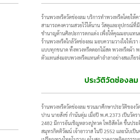
ร้านพวงหรีดวัดช่องลม บริการทำพวงหรีดโดยให้ความใ
สามารถคงความสวยไว้ได้นาน วัสดุและอุปกรณ์ที่ม
ชำนาญด้านศิลปะการตกแต่ง เพื่อให้คุณมอบแทน
ร้านพวงหรีดใกล้วัดช่องลม มอบความวางใจให้เรา ส่
แบบทุกขนาด ทั้งพวงหรีดดอกไม้สด พวงหรีดผ้า พว
ตัวแทนส่งมอบพวงหรีดแทนคำอำลาอย่างสมเกียรต
ประวัติวัดช่องล
ร้านพวงหรีดวัดช่องลม ชวนมาศึกษาประวัติของวัดแ
ปาน นายสังข์ กำนันตุ่ม เมื่อปี พ.ศ.2373 เป็นวัด
2482 มีการอันเชิญหลวงปูทวด โพธิสัตโต ขึ้นประ
สมุทรกิตติวัฒน์ เจ้าอาวาส ในปี 2552 และนับเป็น
เปรียญทรงไทยโบราณ อุโบสถ วาดภาพจิตกรรรมฝาผน