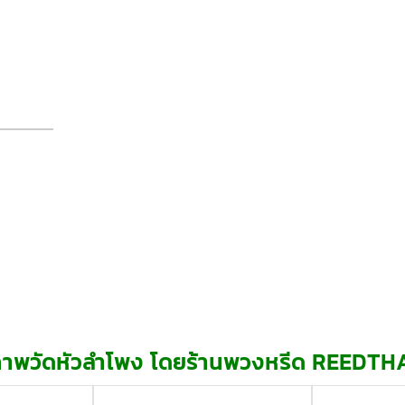
าพวัดหัวลำโพง โดยร้านพวงหรีด REEDTH