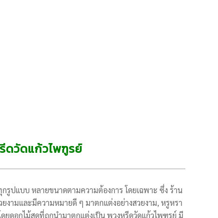
ีดวัดแก้วไพฑูรย์
การทุกรูปแบบ หลายขนาดตามความต้องการ โดยเฉพาะ ซึ่ง ร้าน
ามสวยงามและมีความหมายดี ๆ มาตกแต่งอย่างสวยงาม, หรูหรา
 โดยดอกไม้สดที่ถูกนำมาตกแต่งเป็น พวงหรีดวัดแก้วไพฑูรย์ มี