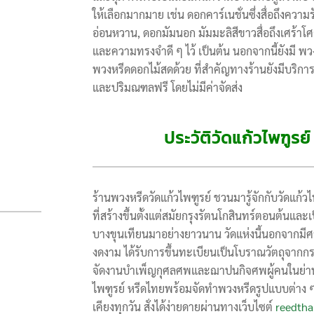
ให้เลือกมากมาย เช่น ดอกคาร์เนชั่นซึ่งสื่อถึงความ
อ่อนหวาน, ดอกมัมนอก มัมมะลิสีขาวสื่อถึงเศร้าโศ
และความทรงจำดี ๆ ไว้ เป็นต้น นอกจากนี้ยังมี 
พวงหรีดดอกไม้สดด้วย ที่สำคัญทางร้านยังมีบริการ
และปริมณฑลฟรี โดยไม่มีค่าจัดส่ง
ประวัติวัดแก้วไพฑูรย
ร้านพวงหรีดวัดแก้วไพฑูรย์ ชวนมารู้จักกับวัดแก้วไ
ที่สร้างขึ้นตั้งแต่สมัยกรุงรัตนโกสินทร์ตอนต้น
บางขุนเทียนมาอย่างยาวนาน วัดแห่งนี้นอกจากมี
งดงาม ได้รับการขึ้นทะเบียนเป็นโบราณวัตถุจาก
จัดงานบำเพ็ญกุศลศพและฌาปนกิจศพผู้คนในย่านนี
ไพฑูรย์ หรีดไทยพร้อมจัดทำพวงหรีดรูปแบบต่าง ๆ 
เคียงทุกวัน สั่งได้ง่ายดายผ่านทางเว็บไซต์
reedtha