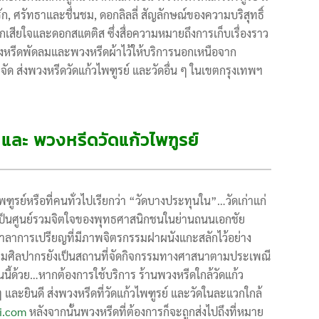
รัก, ศรัทธาและชื่นชม, ดอกลิลลี่ สัญลักษณ์ของความบริสุทธิ์
กเสียใจและดอกสแตติส ซึ่งสื่อความหมายถึงการเก็บเรื่องราว
พวงหรีดพัดลมและพวงหรีดผ้าไว้ให้บริการนอกเหนือจาก
จัด ส่งพวงหรีดวัดแก้วไพฑูรย์ และวัดอื่น ๆ ในเขตกรุงเทพฯ
์ และ พวงหรีดวัดแก้วไพฑูรย์
พฑูรย์หรือที่คนทั่วไปเรียกว่า “วัดบางประทุนใน”…วัดเก่าแก่
และเป็นศูนย์รวมจิตใจของพุทธศาสนิกชนในย่านถนนเอกชัย
ศาลาการเปรียญที่มีภาพจิตรกรรมฝาผนังแกะสลักไว้อย่าง
กรมศิลปากรยังเป็นสถานที่จัดกิจกรรมทางศาสนาตามประเพณี
้ด้วย…หากต้องการใช้บริการ ร้านพวงหรีดใกล้วัดแก้ว
และยินดี ส่งพวงหรีดที่วัดแก้วไพฑูรย์ และวัดในละแวกใกล้
i.com
หลังจากนั้นพวงหรีดที่ต้องการก็จะถูกส่งไปถึงที่หมาย