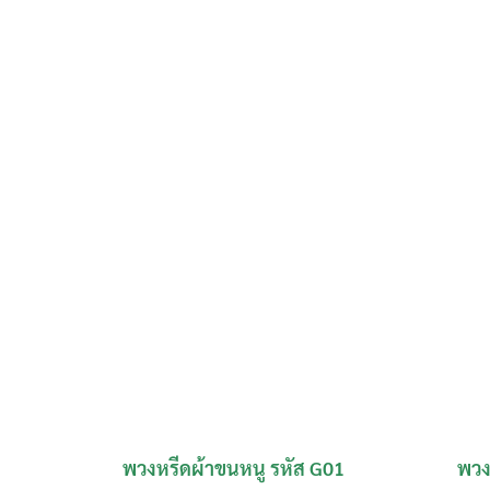
พวงหรีดผ้าขนหนู รหัส G01
พวง