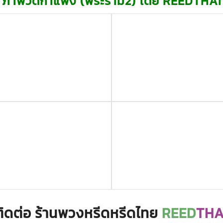
ภาพวัดกำแพง (พระราม2) โดย REEDTHAI
ติดต่อ ร้านพวงหรีดหรีดไทย
REED
THA