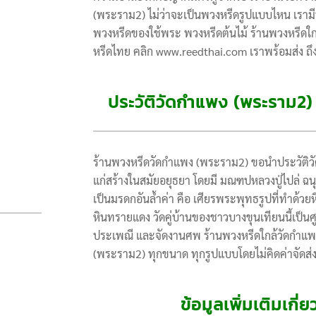
(พระราม2) ไม่ว่าจะเป็นพวงหรีดรูปแบบไหน เรามี
พวงหรีดของใช้พระ พวงหรีดต้นไม้ ร้านพวงหรีดใ
หรีดไทย คลิก www.reedthai.com เราพร้อมส่ง ถึ
ประวัติวัดกำแพง (พระราม2
ร้านพวงหรีดวัดกำแพง (พระราม2) ขอนำประวัติวัดกำแพ
แก่สร้างในสมัยอยุธยา โดยมี มณฑปหลวงปู่ไปล่ ฉนุ
เป็นมรดกอันล้ำค่า คือ เศียรพระพุทธรูปที่ทำด้
หินทรายแดง วัดคู่บ้านของชาวบางขุนเทียนนี้เป
ประเพณี และจัดงานศพ ร้านพวงหรีดใกล้วัดกำแพง
(พระราม2) ทุกขนาด ทุกรูปแบบโดยไม่คิดค่าจัดส่ง
ข้อมูลเพิ่มเติมเก