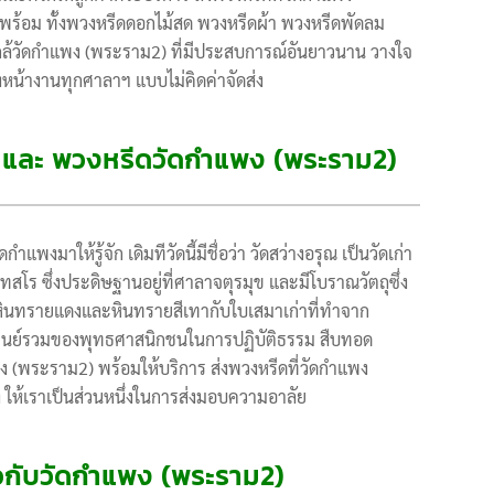
พร้อม ทั้งพวงหรีดดอกไม้สด พวงหรีดผ้า พวงหรีดพัดลม
กล้วัดกำแพง (พระราม2) ที่มีประสบการณ์อันยาวนาน วางใจ
งหน้างานทุกศาลาฯ แบบไม่คิดค่าจัดส่ง
) และ พวงหรีดวัดกำแพง (พระราม2)
งมาให้รู้จัก เดิมทีวัดนี้มีชื่อว่า วัดสว่างอรุณ เป็นวัดเก่า
ทสโร ซึ่งประดิษฐานอยู่ที่ศาลาจตุรมุข และมีโบราณวัตถุซึ่ง
วยหินทรายแดงและหินทรายสีเทากับใบเสมาเก่าที่ทำจาก
็นศูนย์รวมของพุทธศาสนิกชนในการปฏิบัติธรรม สืบทอด
 (พระราม2) พร้อมให้บริการ ส่งพวงหรีดที่วัดกำแพง
 ให้เราเป็นส่วนหนึ่งในการส่งมอบความอาลัย
ี่ยวกับวัดกำแพง (พระราม2)