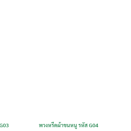
 G03
พวงหรีดผ้าขนหนู รหัส G04