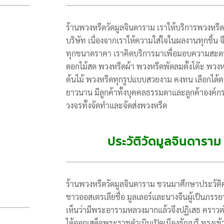
ร้านพวงหรีดวัดมูลจินดาราม เราให้บริการพวงหร
บริษัท เนื่องจากเราให้ความใส่ใจในผลงานทุกชิ้น
ทุกขนาดราคา เราคิดบริการมาเพื่อมอบความสะดวกใ
ดอกไม้สด พวงหรีดผ้า พวงหรีดพัดลมตั้งโต๊ะ พว
ต้นไม้ พวงหรีดทุกรูปแบบสวยงาม คงทน เลือกได้ตา
ยาวนาน มีลูกค้าทั้งบุคคลธรรมดาและลูกค้าองค์กร
วงจรทั้งจัดทำและจัดส่งพวงหรีด
ประวัติวัดมูลจินดารา
ร้านพวงหรีดวัดมูลจินดาราม ชวนมาศึกษาประวัติค
ชาวออสเตรเลียชื่อ มูลเลอร์และนางจีนผู้เป็นภร
เห็นว่ามีพระอารามหลวงมากแล้วจึงปฏิเสธ คราวต่
ได้ออกเสด็จพระราชดำเนินเปิดเมืองธัญบุรี ทรง