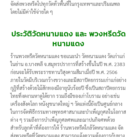
จัดส่งพวงหรีดไปทุกวัดทั่วพื้นที่ในกรุงเทพฯและปริมณฑล
โดยไม่มีค่าใช้จ่ายใด ๆ
ประวัติวัดหนามแดง และ พวงหรีดวัด
หนามแดง
ร้านพวงหรีดวัดหนามแดง ขอแนะนำ วัดหนามแดง วัดเก่าแก่
ในย่าน อ.บางพลี จ.สมุทรปราการที่สร้างขึ้นในปี พ.ศ. 2383
ก่อนจะได้รับพระราชทานวิสุงคามสีมาเมื่อปี พ.ศ. 2506
ภายในวัดมีบริเวณกว้างขวางและมีสถาปัตยกรรมเก่าแก่อย่าง
กุฏิที่สร้างด้วยไม้สักทองมีอายุนับร้อยปี ซึ่งเป็นสถาปัตยกรรม
ไทยที่งดงามหาดูได้ยาก รวมถึงมีของเก่าโบราณ อย่างเช่น
เครื่องสังคโลก หนังงูขนาดใหญ่ ฯ วัดแห่งนี้ยังเป็นศูนย์กลาง
ในการจัดพิธีกรรมทางพุทธศาสนาและบำเพ็ญกุศลในโอกาส
ต่าง ๆ รวมถึงการบำเพ็ญกุศลศพและฌาปนกิจศพด้วย
สำหรับลูกค้าที่ต้องการให้ ร้านพวงหรีดใกล้วัดหนามแดง จัด
ส่งพวงหรีดที่วัดหนามแดง สามารถแจ้งความต้องการกับทาง