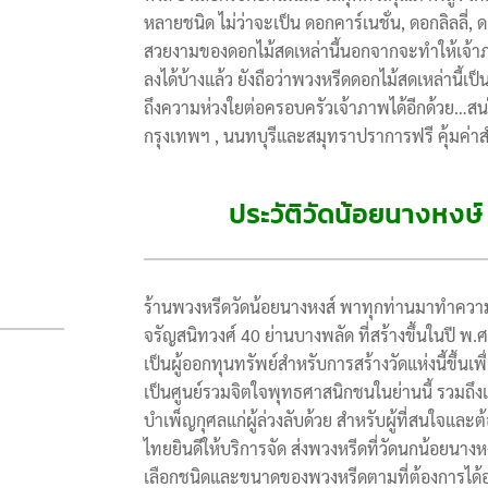
หลายชนิด ไม่ว่าจะเป็น ดอกคาร์เนชั่น, ดอกลิลลี
สวยงามของดอกไม้สดเหล่านี้นอกจากจะทำให้เจ้า
ลงได้บ้างแล้ว ยังถือว่าพวงหรีดดอกไม้สดเหล่านี้เ
ถึงความห่วงใยต่อครอบครัวเจ้าภาพได้อีกด้วย…สนใจ
กรุงเทพฯ , นนทบุรีและสมุทราปราการฟรี คุ้มค่าสำ
ประวัติวัดน้อยนางหงษ
ร้านพวงหรีดวัดน้อยนางหงส์ พาทุกท่านมาทำความรู
จรัญสนิทวงศ์ 40 ย่านบางพลัด ที่สร้างขึ้นในปี พ
เป็นผู้ออกทุนทรัพย์สำหรับการสร้างวัดแห่งนี้ขึ้นเพื
เป็นศูนย์รวมจิตใจพุทธศาสนิกชนในย่านนี้ รวมถึง
บำเพ็ญกุศลแก่ผู้ล่วงลับด้วย สำหรับผู้ที่สนใจและ
ไทยยินดีให้บริการจัด ส่งพวงหรีดที่วัดนกน้อยนาง
เลือกชนิดและขนาดของพวงหรีดตามที่ต้องการได้