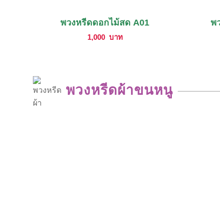
พวงหรีดดอกไม้สด A01
พว
1,000
บาท
พวงหรีดผ้าขนหนู