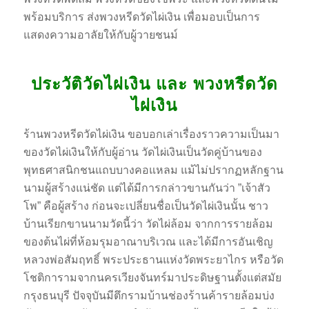
พร้อมบริการ ส่งพวงหรีดวัดไผ่เงิน เพื่อมอบเป็นการ
แสดงความอาลัยให้กับผู้วายชนม์
ประวัติวัดไผ่เงิน และ พวงหรีดวัด
ไผ่เงิน
ร้านพวงหรีดวัดไผ่เงิน ขอบอกเล่าเรื่องราวความเป็นมา
ของวัดไผ่เงินให้กับผู้อ่าน วัดไผ่เงินเป็นวัดคู่บ้านของ
พุทธศาสนิกชนแถบบางคอแหลม แม้ไม่ปรากฏหลักฐาน
นามผู้สร้างแน่ชัด แต่ได้มีการกล่าวขานกันว่า ”เจ้าสัว
โพ” คือผู้สร้าง ก่อนจะเปลี่ยนชื่อเป็นวัดไผ่เงินนั้น ชาว
บ้านเรียกขานนามวัดนี้ว่า วัดไผ่ล้อม จากการรายล้อม
ของต้นไผ่ที่ห้อมรุมอาณาบริเวณ และได้มีการอันเชิญ
หลวงพ่อสัมฤทธิ์ พระประธานแห่งวัดพระยาไกร หรือวัด
โชติการามจากนครเวียงจันทร์มาประดิษฐานตั้งแต่สมัย
กรุงธนบุรี ปัจจุบันมีตึกรามบ้านช่องร้านค้ารายล้อมบ่ง