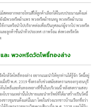
ไม้สดหลากหลายโทนสีให้ลูกค้าเลือกได้ในงบประมาณตั้งแต่
ง ยังมีพวงหรีดผ้าแพร พวงหรีดผ้าขนหนู พวงหรีดผ้านวม
ช้งานหรือนำไปบริจาคต่อเพื่อเป็นกุศลแก่ผู้จากไป พวงหรีด
ไปและลูกค้าชั้นนำทั่วประเทศ เราพร้อม ส่งพวงหรีดวัด
พ
ง และ พวงหรีดวัดโพธิ์ทองล่าง
ดใกล้วัดโพธิ์ทองล่าง อยากแนะนำให้ทุกท่านได้รู้จัก วัดนี้อยู่
้างเมื่อปี พ.ศ. 2319 ซึ่งตรงกับช่วงสมัยสงครามของกรุงธนบุรี
ที่ใต้ต้นโพธิ์และต้นทองหลางที่ขึ้นในบริเวณนี้ หลังสงครามสงบ
องโบราณเหล่านั้นไปขายและนำทรัพย์ที่ได้มาสร้างเป็นวัดนี้
องชาวชุมชนตั้งแต่นั้นมา โดยในช่วงแรกชาวบ้านเรียกชื่อว่า
อมาได้รับพระราชทานวิสุงคามสีมาเมื่อ พ.ศ. 2328 และได้รับ