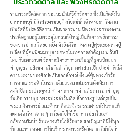
ประวัติวัดตาล และ พวงหรีดวัดตาล
ร้านพวงหรีดวัดตาล ขอแนะนำให้รู้จักวัดตาล ซึ่งเป็นวัดดังใน
ย่านนนทบุรี มีวิวสวยงามอยู่ติดกับแม่น้ำเจ้าพระยา วัดตาล
เป็นวัดที่มีประวัติความเป็นมายาวนาน มีพระประธานงดงาม
ประดิษฐานอยู่ในพระอุโบสถหลังใหญ่เป็นที่เคารพสักการะ
ของชาวปากเกร็ดอย่างยิ่ง ทั้งยังมีวิหารหลวงปู่ศุขและหลวงปู่
เปลือยที่ผู้คนนิยมมาบูชาขอพรในเทศกาลสำคัญ เช่น วันปี
ใหม่ วันสงกรานต์ วัดตาลมีศาลาการเปรียญที่ผู้คนนิยมมา
ทำบุญถวายสังฆทานในวันสำคัญทางศาสนาเป็นประจำ ที่นี่มี
ความงดงามของศิลปะเป็นเอกลักษณ์ ตั้งแต่ซุ้มทางเข้าวัด
การตกแต่งช่อฟ้าใบระกาด้วยลวดลายโบราณดั้งเดิม การ
ลงรักปิดทองประตูหน้าต่าง ฯลฯ หากท่านต้องการมาทำบุญ
วันเกิด กราบบูชาพระประจำวันเกิด สักการะรูปหล่อรูปปั้น
พระเกจิอาจารย์ และศึกษาศิลปะจิตรกรรมฝาผนังโบราณที่
งดงามในวิหารต่าง ๆ พร้อมกับได้ใช้อาหารปลาในเขต
อภัยทานริมน้ำ ร้านพวงหรีดใกล้วัดตาล ขอเชิญมาที่นี่ได้ทุก
วัน และหากต้องการใช้บริการ ส่งพวงหรีดวัดตาล ก็มั่นใจว่า