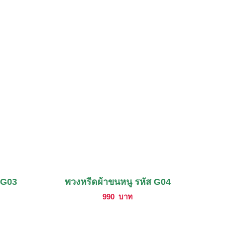
 G03
พวงหรีดผ้าขนหนู รหัส G04
990
บาท