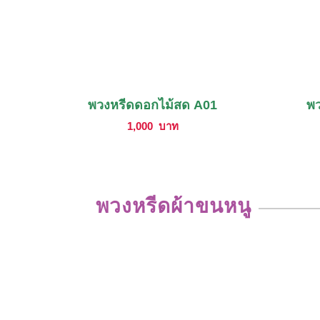
พวงหรีดดอกไม้สด A01
พว
1,000
บาท
พวงหรีดผ้าขนหนู