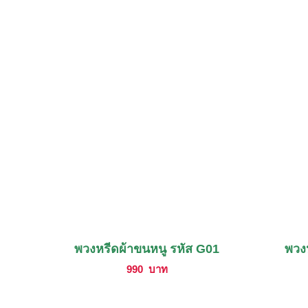
พวงหรีดผ้าขนหนู รหัส G01
พวง
990
บาท