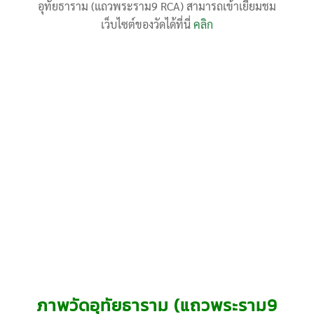
อุทัยธาราม (แถวพระราม9 RCA) สามารถเข้าเยี่ยมชม
เว็บไซต์ของวัดได้ที่นี่
คลิก
ภาพวัดอุทัยธาราม (แถวพระราม9