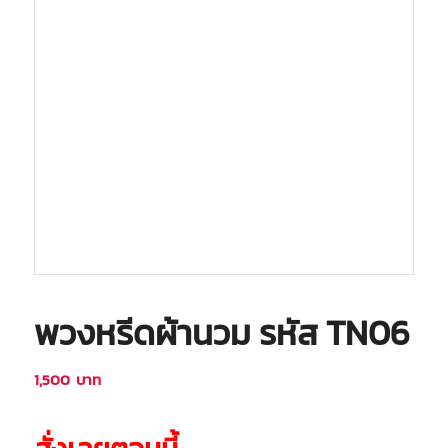
พวงหรีดผ้านวม รหัส TN06
1,500
บาท