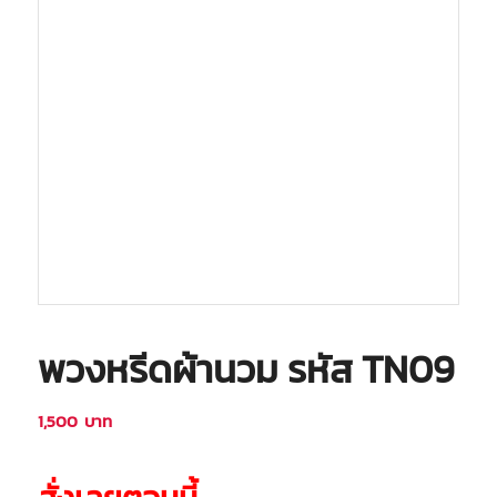
พวงหรีดผ้านวม รหัส TN09
1,500
บาท