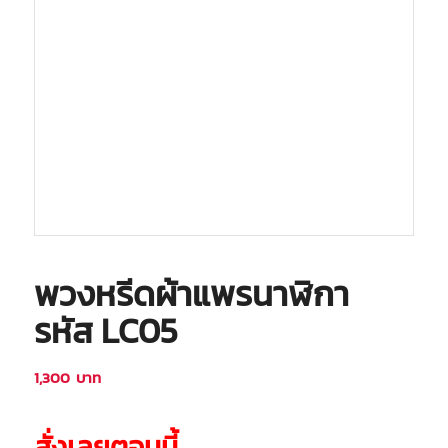
พวงหรีดผ้าแพรนาฬิกา
รหัส LC05
1,300
บาท
สั่งเลยตอนนี้